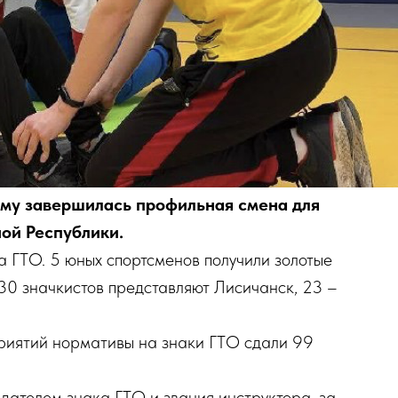
ыму завершилась профильная смена для
ой Республики.
 ГТО. 5 юных спортсменов получили золотые
 30 значкистов представляют Лисичанск, 23 –
приятий нормативы на знаки ГТО сдали 99
адателем знака ГТО и звания инструктора, за